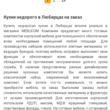
Навигация
1
2
…
29
по
Кухни недорого в Люберцах на заказ
записям
Купить недорогую кухню в Люберцах вполне реально в
магазине MEBLICOM. Компания предлагает много готовых
комплектов корпусной мебели для полноценного обеспечения
Круговая
Прихожая
всем необходимым помещений любой площади. Для
МДФ эмаль
Мойка с краном
МДФ-AGT/Alvic
Встроенные гладильные доски
производства наборов используются элитные материалы от
ведущих брендов, поэтому мебель исправно выполняет свои
функции и обеспечивает всем необходимым своих
обладателей на протяжении неограниченно долгого срока
службы. В наличии представлены разные дизайнерские
решения кухонных комплектов. Вы можете купить
классический набор, современный или эксклюзивный
комплект. Если хотите что-то уникальное, то можно
приобрести мебель на заказ. Выполним заказы любой
сложности, используем качественные материалы и фурнитуру
от лучших производителей. Для изготовления корпусной
используем ЛДСП, массив, МДФ крашеный глянцевый,
Массив
Бутылочница
Фотопечать
Подсветка
пластиковые фасады, стекло. На готовую мебель с установкой