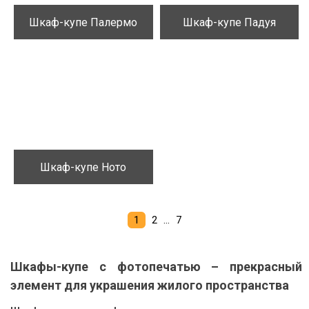
Шкаф-купе Палермо
Шкаф-купе Падуя
С островом
Корпусный шкаф
МДФ пленка патина
Нужен совет дизайнера
Посудомоечная машина
Лофт
Пескоструйный рисунок
Вешалки для брюк
Шкаф-купе Ното
Навигация
1
2
…
7
по
Параллельная (двухрядная)
Гардеробная
Шкафы-купе с фотопечатью – прекрасный
Пластик/Пленка AGT
Холодильник
МДФ крашенный
Корзины для обуви
записям
элемент для украшения жилого пространства