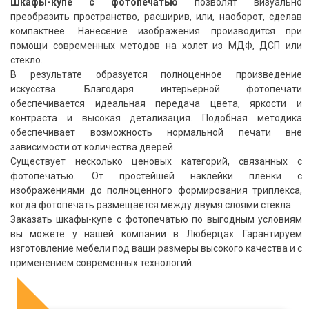
Шкафы-купе с фотопечатью
позволят визуально
преобразить пространство, расширив, или, наоборот, сделав
компактнее. Нанесение изображения производится при
помощи современных методов на холст из МДФ, ДСП или
стекло.
В результате образуется полноценное произведение
искусства. Благодаря интерьерной фотопечати
обеспечивается идеальная передача цвета, яркости и
Круговая
Прихожая
контраста и высокая детализация. Подобная методика
МДФ эмаль
Мойка с краном
МДФ-AGT/Alvic
Встроенные гладильные доски
обеспечивает возможность нормальной печати вне
зависимости от количества дверей.
Существует несколько ценовых категорий, связанных с
фотопечатью. От простейшей наклейки пленки с
изображениями до полноценного формирования триплекса,
когда фотопечать размещается между двумя слоями стекла.
Заказать шкафы-купе с фотопечатью по выгодным условиям
вы можете у нашей компании в Люберцах. Гарантируем
изготовление мебели под ваши размеры высокого качества и с
применением современных технологий.
Массив
Бутылочница
Фотопечать
Подсветка