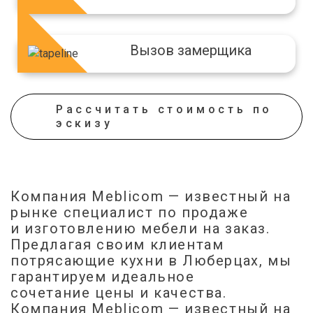
Вызов замерщика
С островом
Корпусный шкаф
МДФ пленка патина
Нужен совет дизайнера
Посудомоечная машина
Лофт
Пескоструйный рисунок
Вешалки для брюк
Рассчитать стоимость по
эскизу
Компания Meblicom
— известный на
рынке специалист по продаже
и изготовлению мебели на заказ.
Предлагая своим клиентам
Параллельная (двухрядная)
Гардеробная
потрясающие кухни в Люберцах, мы
Пластик/Пленка AGT
Холодильник
МДФ крашенный
Корзины для обуви
гарантируем идеальное
сочетание цены и качества.
Компания Meblicom
— известный на