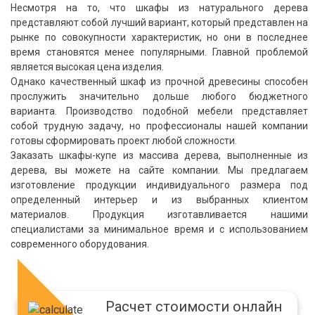
Несмотря на то, что шкафы из натурального дерева
представляют собой лучший вариант, который представлен на
рынке по совокупности характеристик, но они в последнее
время становятся менее популярными. Главной проблемой
П-образная
Встроенный шкаф
Высота 1
Ширина по длинной стороне
Ширина по длинной стороне
Ширина острова
Ширина 2
Ширина 2
является высокая цена изделия.
МДФ пленка
Классика
Вытяжка
Классика
Зеркало
Выдвижные корзины
Однако качественный шкаф из прочной древесины способен
прослужить значительно дольше любого бюджетного
варианта. Производство подобной мебели представляет
Высота 2
Глубина
Глубина
Глубина
Глубина
Глубина
собой трудную задачу, но профессионалы нашей компании
готовы сформировать проект любой сложности.
Заказать шкафы-купе из массива дерева, выполненные из
дерева, вы можете на сайте компании. Мы предлагаем
изготовление продукции индивидуального размера под
определенный интерьер и из выбранных клиентом
материалов. Продукция изготавливается нашими
Угловая
Угловой шкаф
специалистами за минимальное время и с использованием
современного оборудования.
МДФ пленка с фрезеровкой
Прованс
Микроволновая печь
Прованс
Пластик
Штанги-перекладины
Расчет стоимости онлайн