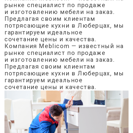
рынке специалист по продаже
и изготовлению мебели на заказ.
Предлагая своим клиентам
потрясающие кухни в Люберцах, мы
гарантируем идеальное
сочетание цены и качества.
Компания Meblicom
— известный на
Круговая
Прихожая
рынке специалист по продаже
МДФ эмаль
Мойка с краном
МДФ-AGT/Alvic
Встроенные гладильные доски
и изготовлению мебели на заказ.
Предлагая своим клиентам
потрясающие кухни в Люберцах, мы
гарантируем идеальное
сочетание цены и качества.
Массив
Бутылочница
Фотопечать
Подсветка