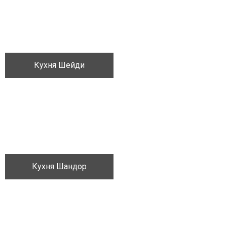
Кухня Шейди
Кожа
Ящик-для-украшений
Кухня Шандор