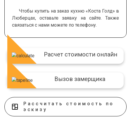
Чтобы купить на заказ кухню «Коста Голд» в
Люберцах, оставьте заявку на сайте. Также
П-образная
Встроенный шкаф
Высота 1
Ширина по длинной стороне
Ширина по длинной стороне
Ширина острова
Ширина 2
Ширина 2
связаться с нами можете по телефону.
МДФ пленка
Классика
Вытяжка
Классика
Зеркало
Выдвижные корзины
Высота 2
Глубина
Глубина
Глубина
Глубина
Глубина
Расчет стоимости онлайн
Вызов замерщика
Угловая
Угловой шкаф
МДФ пленка с фрезеровкой
Прованс
Микроволновая печь
Прованс
Пластик
Штанги-перекладины
Рассчитать стоимость по
эскизу