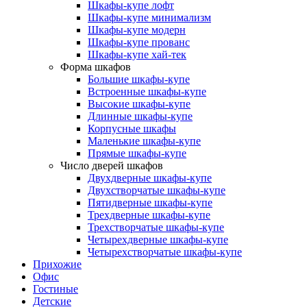
Шкафы-купе лофт
Шкафы-купе минимализм
Шкафы-купе модерн
Шкафы-купе прованс
Шкафы-купе хай-тек
Форма шкафов
Большие шкафы-купе
Встроенные шкафы-купе
Высокие шкафы-купе
Длинные шкафы-купе
Корпусные шкафы
Маленькие шкафы-купе
Прямые шкафы-купе
Число дверей шкафов
Двухдверные шкафы-купе
Двухстворчатые шкафы-купе
Пятидверные шкафы-купе
Трехдверные шкафы-купе
Трехстворчатые шкафы-купе
Четырехдверные шкафы-купе
Четырехстворчатые шкафы-купе
Прихожие
Офис
Гостиные
Детские