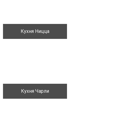
Кухня Ницца
Кожа
Ящик-для-украшений
Кухня Чарли