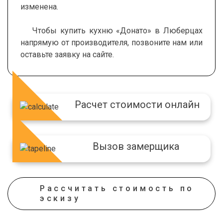
изменена.
Чтобы купить кухню «Донато» в Люберцах
П-образная
Встроенный шкаф
Высота 1
Ширина по длинной стороне
Ширина по длинной стороне
Ширина острова
Ширина 2
Ширина 2
напрямую от производителя, позвоните нам или
МДФ пленка
Классика
Вытяжка
Классика
Зеркало
Выдвижные корзины
оставьте заявку на сайте.
Высота 2
Глубина
Глубина
Глубина
Глубина
Глубина
Расчет стоимости онлайн
Вызов замерщика
Угловая
Угловой шкаф
МДФ пленка с фрезеровкой
Прованс
Микроволновая печь
Прованс
Пластик
Штанги-перекладины
Рассчитать стоимость по
эскизу