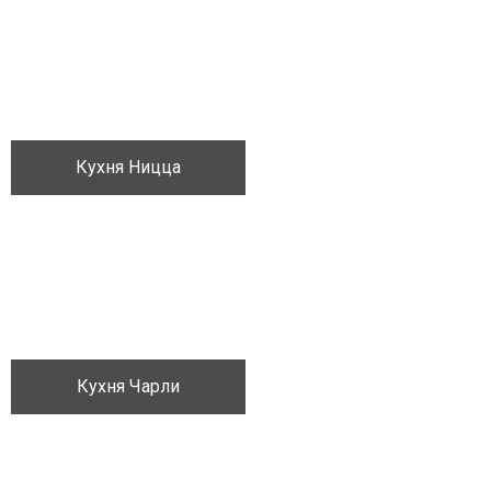
Кухня Ницца
Кожа
Ящик-для-украшений
Кухня Чарли