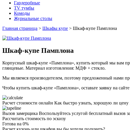
Гардеробные
TV тумбы
Комоды
Журнальные столы
Главная страница
>
Шкафы купе
>
Шкаф-купе Памплона
Шкаф-купе Памплона
Корпусный шкаф-купе «Памплона», купить который мы вам пре
глянцевые. Материал изготовления: МДФ + стекло.
Мы являемся производителем, поэтому предложенный нами про
Чтобы купить шкаф-купе «Памплона», оставьте заявку на сайте
Расчет стоимости онлайн
Как быстро узнать, хорошую ли цену
Вызов замерщика
Воспользуйтесь услугой бесплатный вызов з
Рассчитать стоимость по эскизу
Готова на
0
%
Расчет кухонь или шкафов вы бы хотели получить?