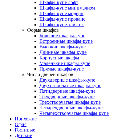
Шкафы-купе лофт
Шкафы-купе минимализм
Шкафы-купе модерн
Шкафы-купе прованс
Шкафы-купе хай-тек
Форма шкафов
Большие шкафы-купе
Встроенные шкафы-купе
Высокие шкафы-купе
Длинные шкафы-купе
Корпусные шкафы
Маленькие шкафы-купе
Прямые шкафы-купе
Число дверей шкафов
Двухдверные шкафы-купе
Двухстворчатые шкафы-купе
Пятидверные шкафы-купе
Трехдверные шкафы-купе
Трехстворчатые шкафы-купе
Четырехдверные шкафы-купе
Четырехстворчатые шкафы-купе
Прихожие
Офис
Гостиные
Детские