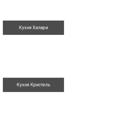
Кухня Хилари
Кожа
Ящик-для-украшений
Кухня Кристель